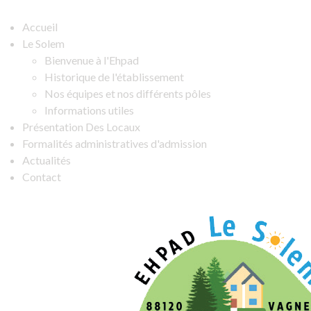
Accueil
Le Solem
Bienvenue à l'Ehpad
Historique de l'établissement
Nos équipes et nos différents pôles
Informations utiles
Présentation Des Locaux
Formalités administratives d'admission
Actualités
Contact