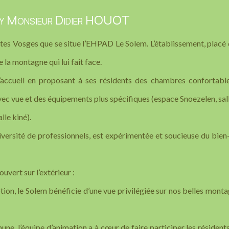
ney Monsieur Didier HOUOT
utes Vosges que se situe l’EHPAD Le Solem. L’établissement, placé
 la montagne qui lui fait face.
 d’accueil en proposant à ses résidents des chambres confortabl
ec vue et des équipements plus spécifiques (espace Snoezelen, sal
lle kiné).
iversité de professionnels, est expérimentée et soucieuse du bien
uvert sur l’extérieur :
ption, le Solem bénéficie d’une vue privilégiée sur nos belles mont
mune, l’équipe d’animation a à cœur de faire participer les résident