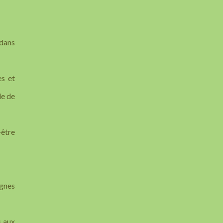
 dans
es et
le de
-être
agnes
s aux